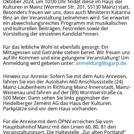
Oktober 2024, um 10:00 Uhr findet diese im Haus der
Kulturen in Mainz (Wormser Str. 201, 55130 Mainz) statt.
Besonders freuen wir uns, dass auch Ministerin Katarina
Binz an der Veranstaltung teilnehmen wird. Sie erwartet
ein abwechslungsreiches Programm mit musikalischen
und kulturellen Beiträgen, Festreden sowie der
Vorstellung der einzelnen Kandidat*innen.
Für das leibliche Wohl ist ebenfalls gesorgt: Ein
Mittagessen und Getränke stehen bereit. Wir freuen uns
auf Ihr Kommen und eine gelungene Veranstaltung! Um
Anmeldung wird gebeten unter:
anmeldung@agarp.de
.
Hinweis zur Anreise: Sofern Sie mit dem Auto Anreisen,
fahren Sie von der Autobahn A60 Anschlussstelle (24)
Mainz-Laubenheim in Richtung Mainz-Innenstadt, Mainz-
Weisenau und fahren auf der (B9) Wormserstraße ca.
500 Meter. Dann sehen Sie links gegenüber der
Heidelberger Zement AG das Haus der Kulturen.
Parkplätze sind vor dem Haus vorhanden.
Für die Anreise mit dem ÖPNV erreichen Sie vom
Hauptbahnhof Mainz mit den Linien 60, 80, 81 den
Veranstaltungsort. Die Haltestelle „Zur alten Portland“